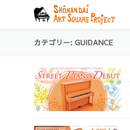
コ
ン
テ
ン
ツ
へ
カテゴリー:
GUIDANCE
ス
キ
ッ
プ