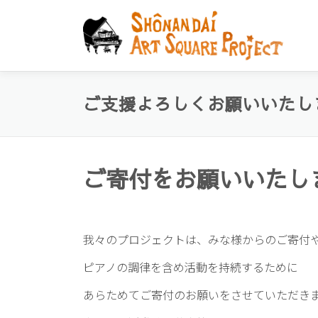
コ
ン
テ
ン
ツ
へ
ご支援よろしくお願いいたし
ス
キ
ッ
プ
ご寄付をお願いいたし
我々のプロジェクトは、みな様からのご寄付
ピアノの調律を含め活動を持続するために
あらためてご寄付のお願いをさせていただき