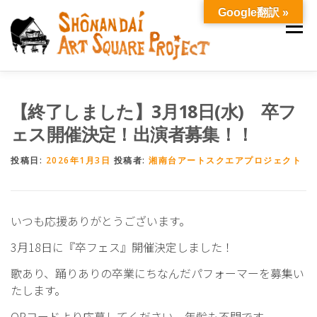
コ
Google翻訳 »
ン
メニュ
テ
ン
ツ
へ
わたしたちについて
2026年度 年間スケジュール
【終了しました】3月18日(水) 卒フ
ス
キ
ェス開催決定！出演者募集！！
ッ
ご寄付
ニュース
お問い合わせ
プ
投稿日:
2026年1月3日
投稿者:
湘南台アートスクエアプロジェクト
いつも応援ありがとうございます。
3月18日に『卒フェス』開催決定しました！
歌あり、踊りありの卒業にちなんだパフォーマーを募集い
たします。
QRコードより応募してください。年齢も不問です。