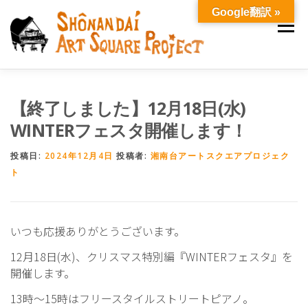
コ
Google翻訳 »
ン
メニュ
テ
ン
ツ
へ
わたしたちについて
2026年度 年間スケジュール
【終了しました】12月18日(水)
ス
キ
WINTERフェスタ開催します！
ッ
ご寄付
ニュース
お問い合わせ
プ
投稿日:
2024年12月4日
投稿者:
湘南台アートスクエアプロジェク
ト
いつも応援ありがとうございます。
12月18日(水)、クリスマス特別編『WINTERフェスタ』を
開催します。
13時～15時はフリースタイルストリートピアノ。