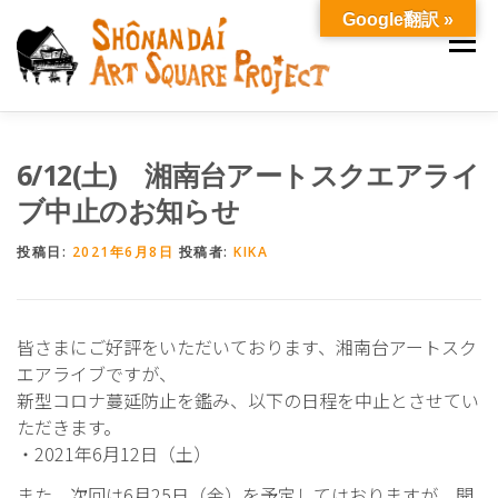
コ
Google翻訳 »
ン
メニュ
テ
ン
ツ
へ
わたしたちについて
2026年度 年間スケジュール
6/12(土) 湘南台アートスクエアライ
ス
キ
ブ中止のお知らせ
ッ
ご寄付
ニュース
お問い合わせ
プ
投稿日:
2021年6月8日
投稿者:
KIKA
皆さまにご好評をいただいております、湘南台アートスク
エアライブですが、
新型コロナ蔓延防止を鑑み、以下の日程を中止とさせてい
ただきます。
・2021年6月12日（土）
また、次回は6月25日（金）を予定してはおりますが、開